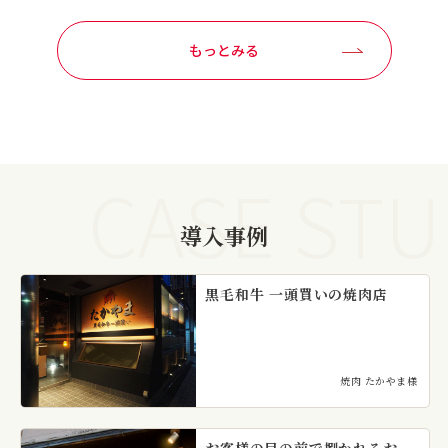
もっとみる
CASE STU
導入事例
黒毛和牛 一頭買いの焼肉店
焼肉 たかやま様