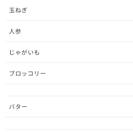
玉ねぎ
人参
じゃがいも
ブロッコリー
バター