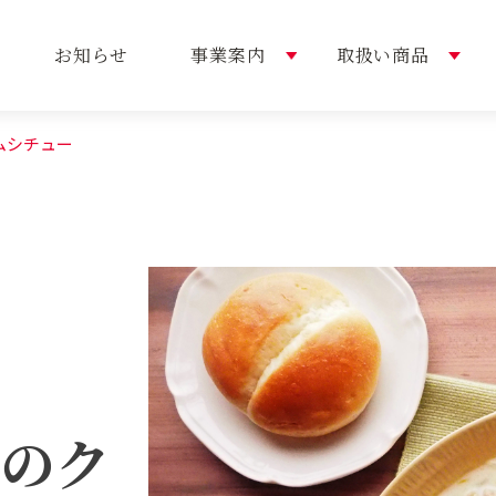
お知らせ
事業案内
取扱い商品
ムシチュー
内容
い商品
概要
選ばれる理由
おすすめレシピ
トップメッセージ
本のク