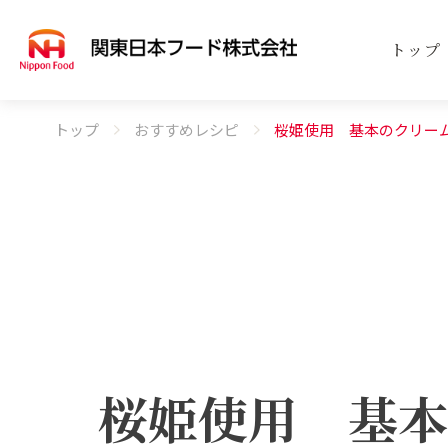
トップ
トップ
おすすめレシピ
桜姫使用 基本のクリー
事業案内
商品案内
会社案内
SERVICE
PRODUCT
COMPANY
事業
取扱
会社
桜姫使用 基