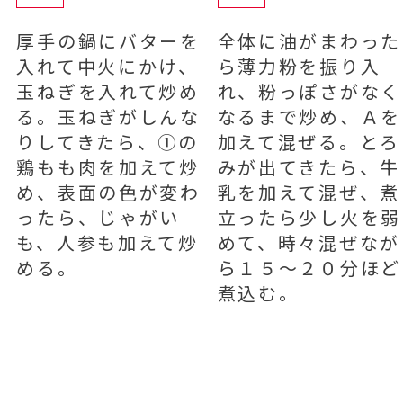
厚手の鍋にバターを
全体に油がまわった
入れて中火にかけ、
ら薄力粉を振り入
玉ねぎを入れて炒め
れ、粉っぽさがなく
る。玉ねぎがしんな
なるまで炒め、Ａを
りしてきたら、①の
加えて混ぜる。とろ
鶏もも肉を加えて炒
みが出てきたら、牛
め、表面の色が変わ
乳を加えて混ぜ、煮
ったら、じゃがい
立ったら少し火を弱
も、人参も加えて炒
めて、時々混ぜなが
める。
ら１５～２０分ほど
煮込む。