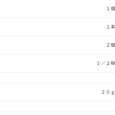
１
１
２
１／２
２０