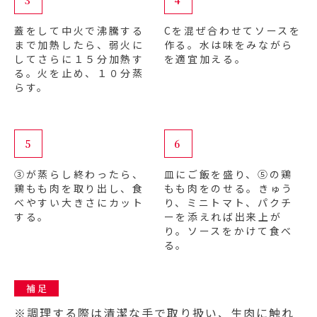
3
4
蓋をして中火で沸騰する
Cを混ぜ合わせてソースを
まで加熱したら、弱火に
作る。水は味をみながら
してさらに１５分加熱す
を適宜加える。
る。火を止め、１０分蒸
らす。
5
6
③が蒸らし終わったら、
皿にご飯を盛り、⑤の鶏
鶏もも肉を取り出し、食
もも肉をのせる。きゅう
べやすい大きさにカット
り、ミニトマト、パクチ
する。
ーを添えれば出来上が
り。ソースをかけて食べ
る。
補 足
※調理する際は清潔な手で取り扱い、生肉に触れ