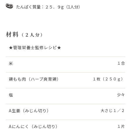
たんぱく質量：２５．９g（1人分）
材料
（２人分）
★管理栄養士監修レシピ★
米
１合
鶏もも肉（ハーブ爽育鶏）
１枚（２５０ｇ）
塩
少々
A生姜（みじん切り）
大さじ１／２
Aにんにく（みじん切り）
１片