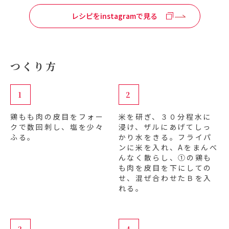
レシピをinstagramで見る
つくり方
1
2
鶏もも肉の皮目をフォー
米を研ぎ、３０分程水に
クで数回刺し、塩を少々
浸け、ザルにあげてしっ
ふる。
かり水をきる。フライパ
ンに米を入れ、Aをまんべ
んなく散らし、①の鶏も
も肉を皮目を下にしての
せ、混ぜ合わせたＢを入
れる。