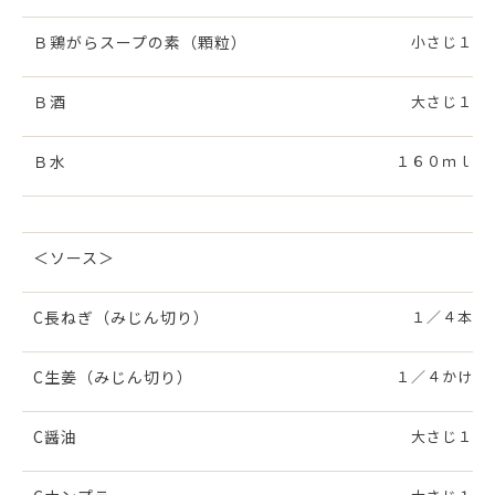
Ｂ鶏がらスープの素（顆粒）
小さじ１
Ｂ酒
大さじ１
Ｂ水
１６０ｍｌ
＜ソース＞
C長ねぎ（みじん切り）
１／４本
C生姜（みじん切り）
１／４かけ
C醤油
大さじ１