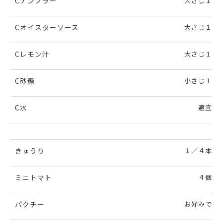
Cナンプラー
大さじ１
Cオイスターソース
大さじ１
Cレモン汁
大さじ１
C砂糖
小さじ１
C水
適宜
きゅうり
１／４本
ミニトマト
４個
パクチー
お好みで