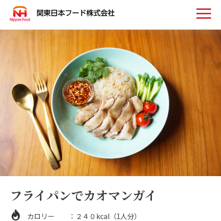
トップ
お知らせ
事業案内
取扱い商品
会社案内
フライパンでカオマンガイ
採用情報
お問い合わせ
カロリー ：２４０kcal（1人分）