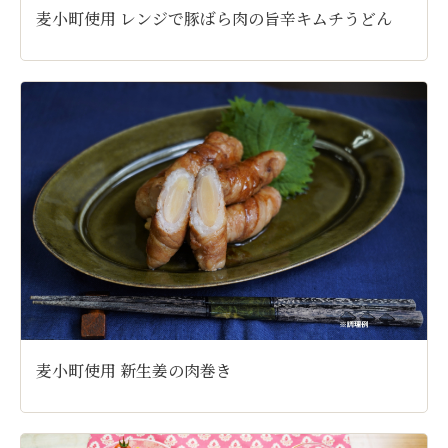
麦小町使用 レンジで豚ばら肉の旨辛キムチうどん
麦小町使用 新生姜の肉巻き