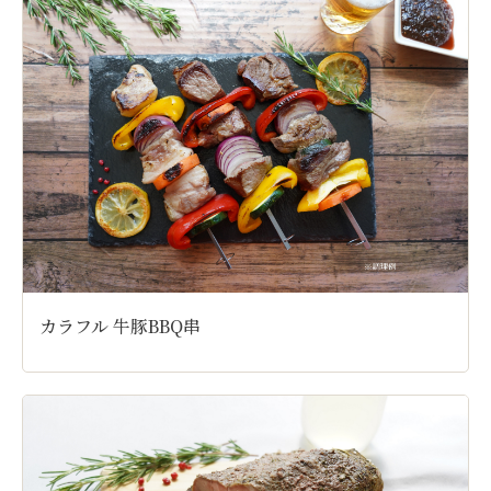
カラフル 牛豚BBQ串