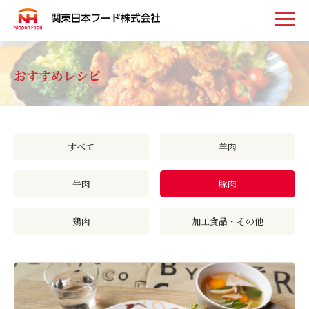
トップ
おすすめレシピ
お知らせ
すべて
羊肉
事業案内
牛肉
豚肉
取扱い商品
鶏肉
加工食品・その他
会社案内
採用情報
お問い合わせ