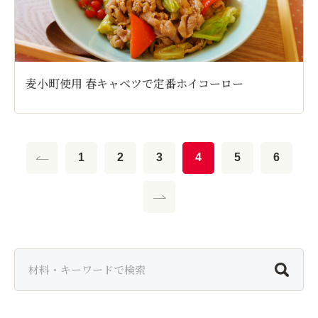
麦小町使用 春キャベツで定番ホイコーロー
1
2
3
4
5
6