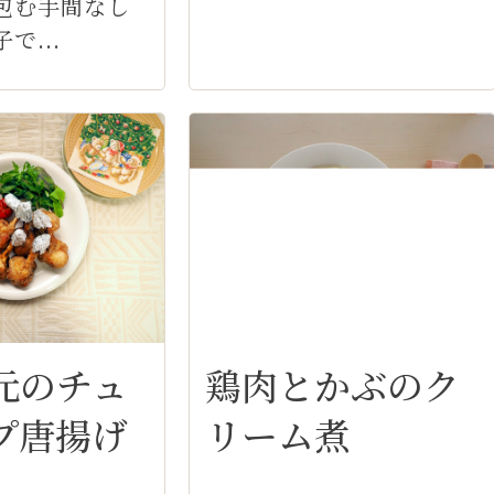
包む手間なし
で...
元のチュ
鶏肉とかぶのク
プ唐揚げ
リーム煮