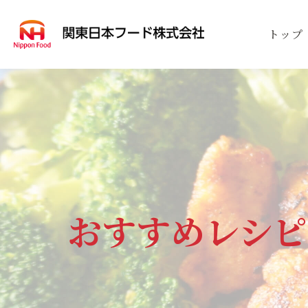
トップ
事業案内
商品案内
会社案内
SERVICE
PRODUCT
COMPANY
事業
取扱
会社
おすすめレシピ