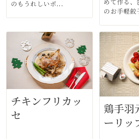
めて作る、
のもうれしいポ...
のお手軽餃子
チキンフリカッ
鶏手羽
セ
ーリッ