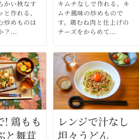
キムチなしで作れる、キ
らかい秋なす
ムチ風味の炒めもので
ッと作れる、
す。鶏むね肉と仕上げの
む炒めものは
チーズをからめて...
？...
! 鶏もも
レンジで汁なし
ぶと舞茸
坦々うどん