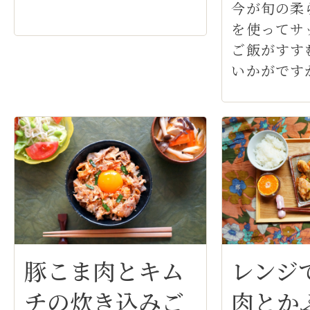
今が旬の柔
を使ってサ
ご飯がすす
いかがですか
レンジで
豚こま肉とキム
肉とか
チの炊き込みご