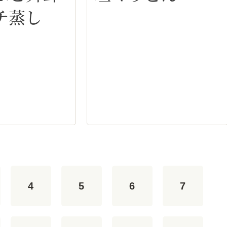
チ蒸し
4
5
6
7