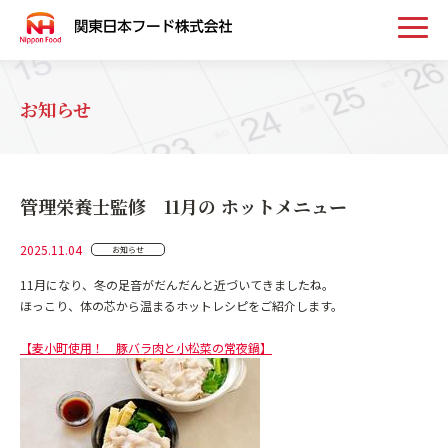
トップ
お知らせ
お知らせ
管理栄養士監修 11月の ホットメニュー
事業案内
2025.11.04
お知らせ
取扱い商品
11月になり、冬の足音がだんだんと近づいてきましたね。
ほっこり、体の芯から温まるホットレシピをご紹介します。
会社案内
【麦小町使用！ 豚バラ肉と小松菜の常夜鍋】
採用情報
お問い合わせ