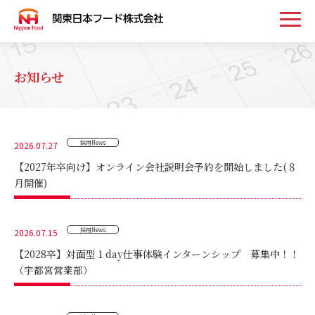
トップ
お知らせ
お知らせ
採用News
2026.07.27
事業案内
【2027年卒向け】オンライン会社説明会予約を開始しました(８
月開催)
取扱い商品
採用News
2026.07.15
会社案内
【2028卒】対面型１day仕事体験インターンシップ 募集中！！
（宇都宮営業部）
採用情報
お問い合わせ