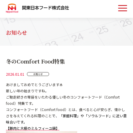
トップ
お知らせ
お知らせ
冬のComfort Food特集
事業案内
2026.01.01
お知らせ
取扱い商品
あけましておめでとうございます🎍
新しい年の始まりですね。
ご馳走続きの胃袋をいたわる優しい冬のコンフォートフード（Comfort
会社案内
food）特集です。
コンフォートフード（Comfort food）とは、食べると心が安らぎ、懐かし
さを与えてくれる料理のこと
で、「家庭料理」や「ソウルフード」に近い意
味合いです。
採用情報
お問い合わせ
【豚肉と大根のミルフィーユ鍋】