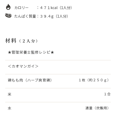
カロリー ：４７１kcal（1人分）
たんぱく質量：３９.４g（1人分）
材料
（２人分）
★管理栄養士監修レシピ★
＜カオマンガイ＞
鶏もも肉（ハーブ爽育鶏）
１枚（約２５０ｇ）
米
１合
水
適量（炊飯用）