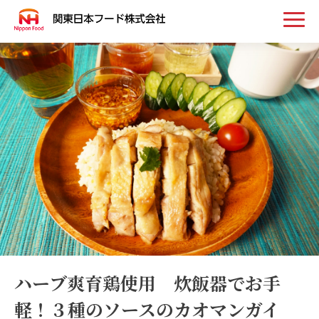
トップ
お知らせ
事業案内
取扱い商品
会社案内
ハーブ爽育鶏使用 炊飯器でお手
軽！３種のソースのカオマンガイ
採用情報
お問い合わせ