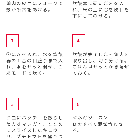
鶏肉の皮目にフォークで
炊飯器に研いだ米を入
数か所穴をあける。
れ、米の上に①を皮目を
下にしてのせる。
3
4
②にＡを入れ、水を炊飯
炊飯が完了したら鶏肉を
器の１合の目盛りまで入
取り出し、切り分ける。
れ、水をサッと混ぜ、白
ごはんはサッとかき混ぜ
米モードで炊く。
ておく。
5
6
お皿にパクチーを散らし
＜ネギソース＞
たカオマンガイ、ななめ
Ｂをすべて混ぜ合わせ
にスライスしたキュウ
る。
リ、プチトマトを盛りつ