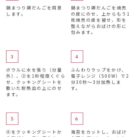
鍋まつり鶏だんごを用意
鍋まつり鶏だんごを焼売
します。
の皮にのせ、上からもう1
枚焼売の皮を被せ、形を
整えながらおばけの形に
包みます。
3
4
ボウルに水を張り（分量
ふんわりラップをかけ、
外）、②を1秒程度くぐら
電子レンジ（500W）で2
せ、クッキングシートを
分30秒～3分加熱しま
敷いた耐熱皿の上にのせ
す。
ます。
5
6
④をクッキングシートか
海苔をカットし、おばけ