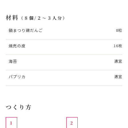
材料
（８個/２～３人分）
鍋まつり鶏だんご
8粒
焼売の皮
16枚
海苔
適宜
パプリカ
適宜
つくり方
1
2