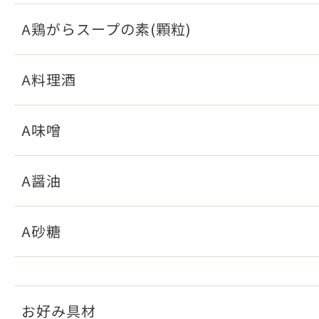
A鶏がらスープの素(顆粒)
A料理酒
A味噌
A醤油
A砂糖
お好み具材