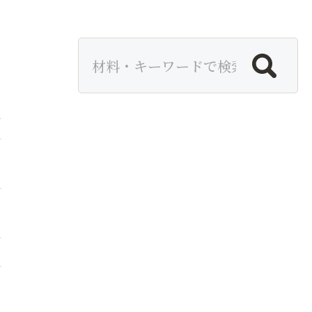
粒
個
ｇ
ｌ