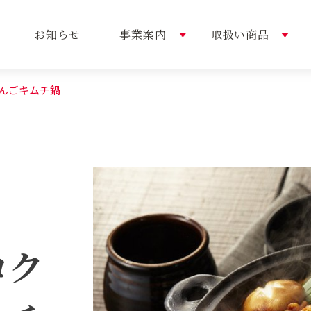
お知らせ
事業案内
取扱い商品
だんごキムチ鍋
内容
い商品
概要
選ばれる理由
おすすめレシピ
トップメッセージ
コク