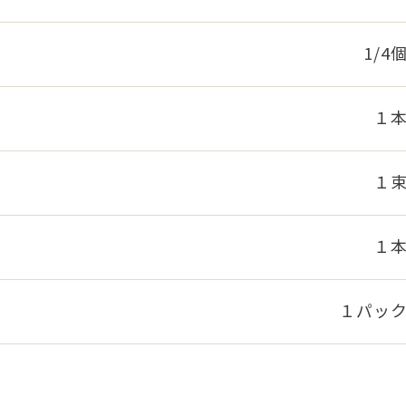
1/4
１
１
１
１パッ