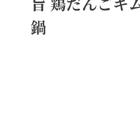
旨 鶏だんごキ
鍋