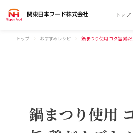
トップ
トップ
おすすめレシピ
鍋まつり使用 コク旨 鶏
事業案内
商品案内
会社案内
SERVICE
PRODUCT
COMPANY
事業
取扱
会社
鍋まつり使用 