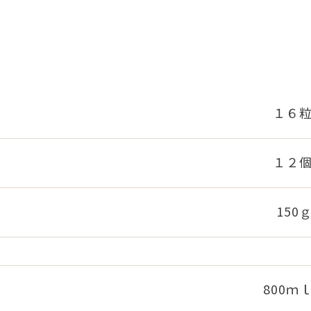
１６
１２
150
800ｍ