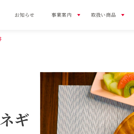
お知らせ
事業案内
取扱い商品
丼
内容
い商品
概要
選ばれる理由
おすすめレシピ
トップメッセージ
ネギ