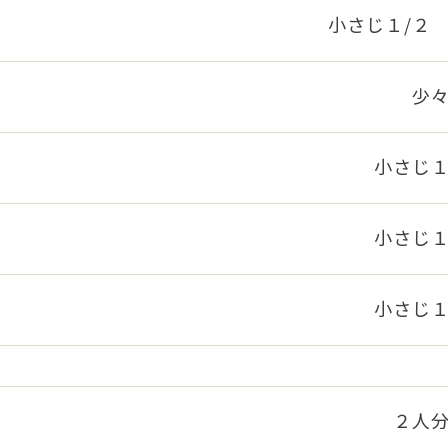
小さじ１/
少
小さじ
）
小さじ
小さじ
２人