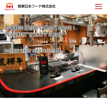
トップ
お客様の目の前で捌かれるお肉！
肉の"鮮度"を追求するお店
お知らせ
SUPER MEAT BROTHERS 様
事業案内
取扱い商品
会社案内
採用情報
お問い合わせ