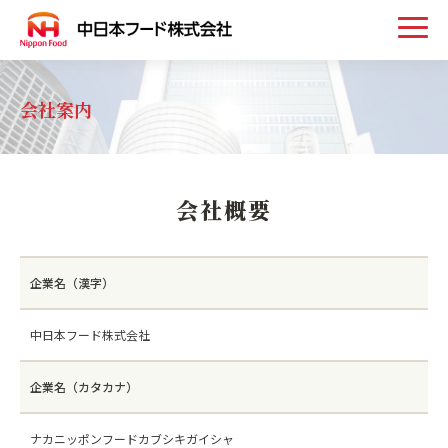
トップ
会社案内
お知らせ
会社概要
事業案内
取扱い商品
企業名（漢字）
中日本フード株式会社
会社案内
企業名（カタカナ）
採用情報
ナカニッポンフードカブシキガイシャ