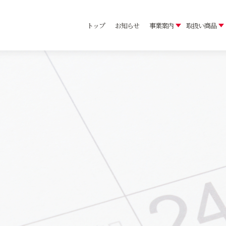
トップ
お知らせ
事業案内
取扱い商品
要
トップメッセージ
持
め
内容
い商品
社員の声
おすすめレシピ