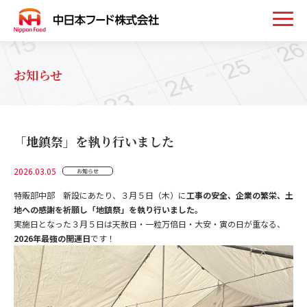
トップ
お知らせ
お知らせ
「地鎮祭」を執り行いました
事業案内
2026.03.05
お知らせ
取扱い商品
特販部中部 新設にあたり、３月５日（木）に
工事の安全、企業の繁栄、土
地への感謝を祈願し「地鎮祭」を執り行いました。
実施日となった３月５日は天赦日・一粒万倍日・大安・寅の日が重なる、
会社案内
2026年最強の開運日
です！
採用情報