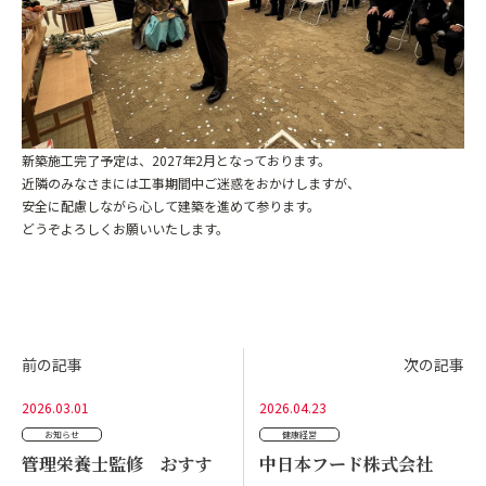
新築施工完了予定は、
2027
年
2
月となっております。
近隣のみなさまには工事期間中ご迷惑をおかけしますが、
安全に配慮しながら心して建築を進めて参ります。
どうぞよろしくお願いいたします。
前の記事
次の記事
2026.03.01
2026.04.23
お知らせ
健康経営
管理栄養士監修 おすす
中日本フード株式会社