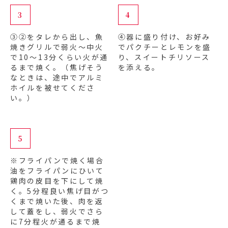
3
4
③②をタレから出し、魚
④器に盛り付け、お好み
焼きグリルで弱火～中火
でパクチーとレモンを盛
で10～13分くらい火が通
り、スイートチリソース
るまで焼く。（焦げそう
を添える。
なときは、途中でアルミ
ホイルを被せてくださ
い。）
5
※フライパンで焼く場合
油をフライパンにひいて
鶏肉の皮目を下にして焼
く。5分程良い焦げ目がつ
くまで焼いた後、肉を返
して蓋をし、弱火でさら
に7分程火が通るまで焼