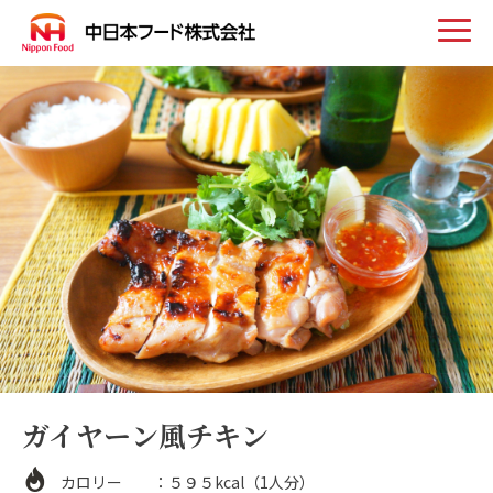
トップ
お知らせ
事業案内
取扱い商品
会社案内
ガイヤーン風チキン
採用情報
カロリー ：５９５kcal（1人分）