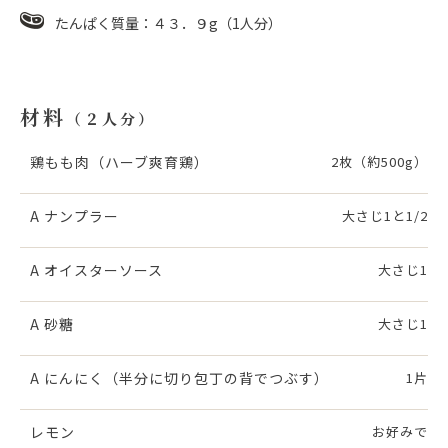
たんぱく質量：４３．９g（1人分）
お問い合わせ
材料
（２人分）
鶏もも肉（ハーブ爽育鶏）
2枚（約500g）
A ナンプラー
大さじ1と1/2
A オイスターソース
大さじ1
A 砂糖
大さじ1
A にんにく（半分に切り包丁の背でつぶす）
1片
レモン
お好みで