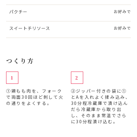
パクチー
お好みで
スイートチリソース
お好みで
つくり方
1
2
①鶏もも肉を、フォーク
②ジッパー付きの袋に①
で両面30回ほど刺して火
とAを入れよく揉み込み、
の通りをよくする。
30分程冷蔵庫で漬け込ん
だら冷蔵庫から取り出
し、そのまま常温でさら
に30分程漬け込む。