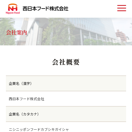
トップ
会社案内
お知らせ
会社概要
事業案内
取扱い商品
企業名（漢字）
西日本フード株式会社
会社案内
企業名（カタカナ）
採用情報
お問い合わせ
ニシニッポンフードカブシキガイシャ