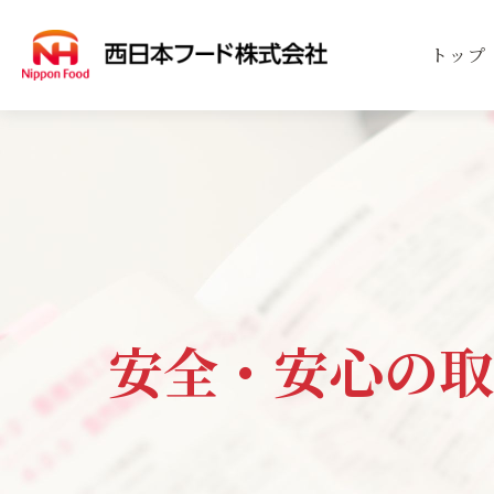
トップ
事業案内
商品案内
会社案内
SERVICE
PRODUCT
COMPANY
事業
取扱
会社
安全・安心の