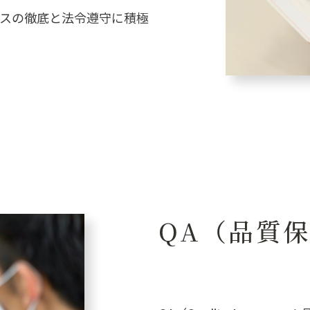
ンスの徹底と法令遵守に積極
QA（品質