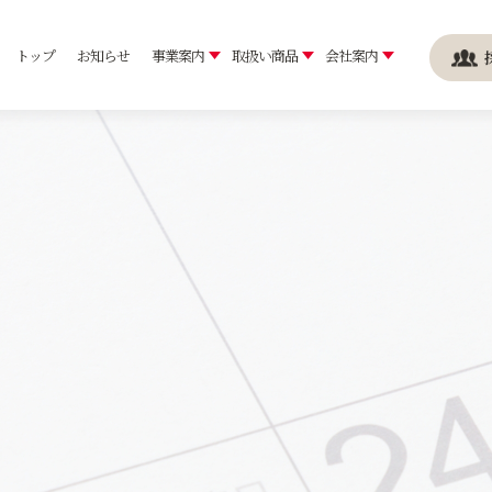
トップ
お知らせ
事業案内
取扱い商品
会社案内
要
トップメッセージ
持
め
内容
い商品
選ばれる理由
おすすめレシピ