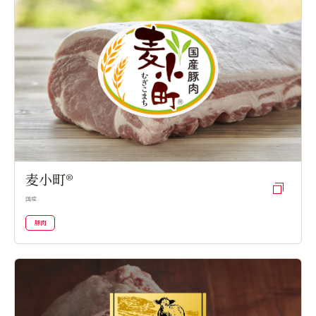
麦小町®
国産
豚肉