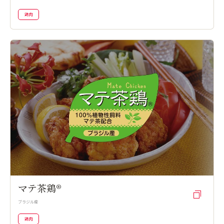
鶏肉
マテ茶鶏®
ブラジル産
鶏肉