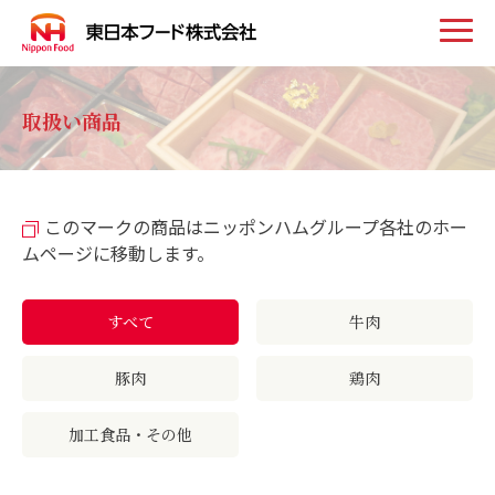
トップ
取扱い商品
お知らせ
このマークの商品はニッポンハムグループ各社のホー
事業案内
ムページに移動します。
取扱い商品
すべて
牛肉
豚肉
鶏肉
会社案内
加工食品・その他
採用情報