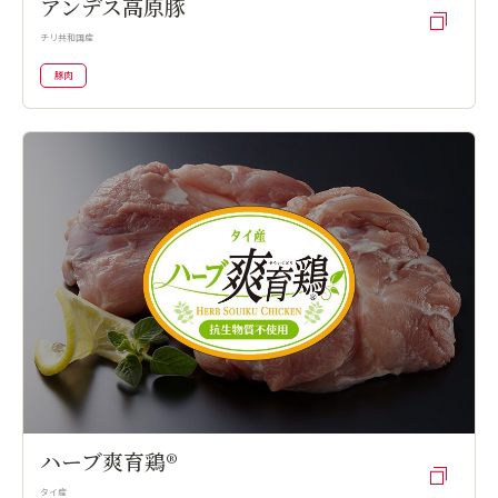
アンデス高原豚
チリ共和国産
豚肉
ハーブ爽育鶏®
タイ産