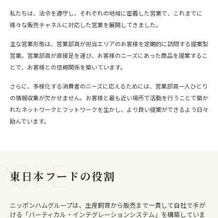
私たちは、法令を遵守し、それぞれの地域に密着した営業で、これまでに
様々な販売チャネルに対応した営業を展開してきました。
主な営業形態は、営業部員が担当エリアのお客様を定期的に訪問する提案型
営業。営業部員が直接足を運び、お客様のニーズにあった商品を提案するこ
とで、お客様との信頼関係を築いています。
さらに、多様化する消費者のニーズに応えるためには、営業部員一人ひとり
の情報収集が欠かせません。お客様と最も近い場所で活動を行うことで築か
れたネットワークとフットワークを生かし、より良い提案ができるよう日々
励んでいます。
ROLE
東日本フードの役割
ニッポンハムグループは、生産飼育から販売まで一貫して自社で手が
ける「バーティカル・インテグレーションシステム」を構築していま