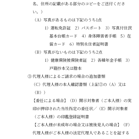
名、住所の記載がある部分のコピーをご送付くださ
い。）
（A）写真があるものは下記のうち1点
1）運転免許証 2）パスポート 3）写真付住民
基本台帳カード 4）身体障害者手帳 5）在
留カード 6）特別永住者証明書
（B）写真がないものは下記のうち2点
1）健康保険被保険者証 2）各種年金手帳 3）
戸籍抄本又は謄本
③代理人様によるご請求の場合の追加書類
（C）代理人様の本人確認書類（上記②の（A）又は
（B））
【委任による場合】（D）開示対象者（ご本人様）の実
印が押印された当社指定の委任状／（E）開示対象者
（ご本人様）の印鑑登録証明書
【ご本人様が未成年の場合又は被後見人の場合】（F）
代理人様がご本人様の法定代理人であることを証する