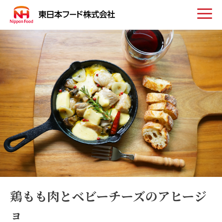
トップ
お知らせ
事業案内
取扱い商品
会社案内
鶏もも肉とベビーチーズのアヒージ
ョ
採用情報