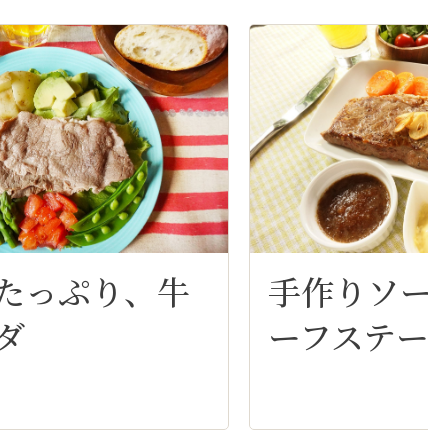
たっぷり、牛
手作りソース
゙
ーフステー