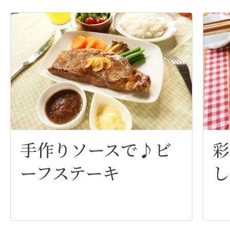
手作りソースで♪ビ
彩
ーフステーキ
し