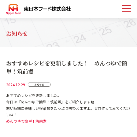
トップ
お知らせ
お知らせ
おすすめレシピを更新しました！ めんつゆで簡
事業案内
単！筑前煮
2024.12.29
お知らせ
取扱い商品
おすすめレシピを更新しました。
今日は「めんつゆで簡単！筑前煮」をご紹介します🐔
会社案内
寒い時期に美味しい根菜類をたっぷり味わえますよ。ぜひ作ってみてくださ
いね！
めんつゆで簡単！筑前煮
採用情報