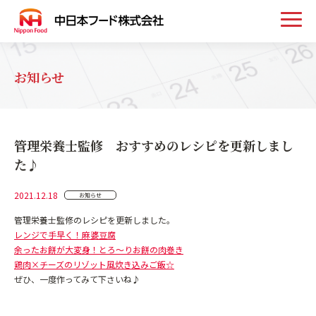
トップ
お知らせ
お知らせ
管理栄養士監修 おすすめのレシピを更新しまし
事業案内
た♪
2021.12.18
お知らせ
取扱い商品
管理栄養士監修のレシピを更新しました。
レンジで手早く！麻婆豆腐
会社案内
余ったお餅が大変身！とろ～りお餅の肉巻き
鶏肉×チーズのリゾット風炊き込みご飯☆
ぜひ、一度作ってみて下さいね♪
採用情報